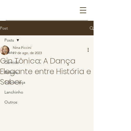
Post
Posts
Nina Piccini
Posts
19 de ago. de 2023
Gin Tônica: A Dança
Comida
Elegante entre História e
Bebida
Sabor.
Sobremesa
Lanchinho
Outros